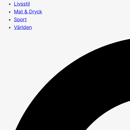
Livsstil
Mat & Dryck
Sport
Världen