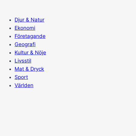
Skip
to
Djur & Natur
content
Ekonomi
Företagande
Geografi
Kultur & Nöje
Livsstil
Mat & Dryck
Sport
Världen