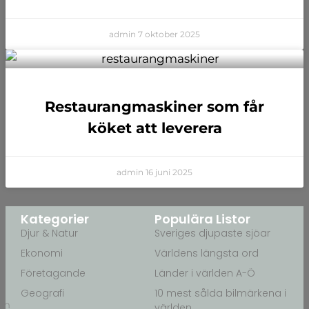
admin
7 oktober 2025
Restaurangmaskiner som får
köket att leverera
admin
16 juni 2025
Kategorier
Populära Listor
Djur & Natur
Sveriges djupaste sjöar
Ekonomi
Världens längsta ord
Företagande
Länder i världen A-Ö
Geografi
10 mest sålda bilmärkena i
nom
världen