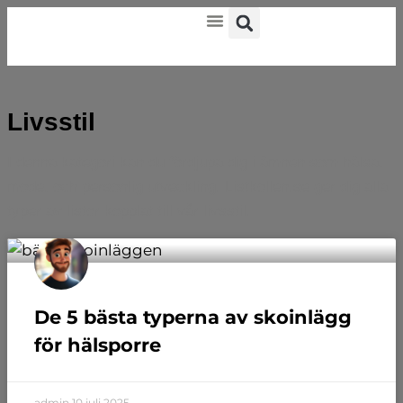
Livsstil
I denna kategori kan du fördjupa dig i ämnen som hälsa,
mode, och personlig utveckling. Listkollen.se ger dig alla
typer av listor kopplat till vår livsstil.
De 5 bästa typerna av skoinlägg
för hälsporre
admin
10 juli 2025