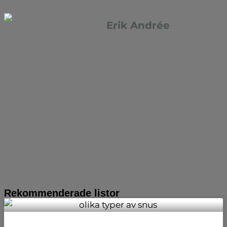
Erik Andrée
Erik har under många år arbetat med
marknadsföring och content. Där han främst
jobbat som frilans genom eget företag och på det
sättet blivit en minst sagt berest utforskare. Erik
älskar att resa och sett allt från Machu Pichu, till
Frihetsgudinnan till den förbjudna staden. Erik har
särskilt intresse av geografi, samhällsfakta och
historiska platser. Erik är också en av grundarna
bakom Listkollen.se.
Rekommenderade listor