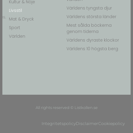
Kultur & Nöje
ch
Världens tyngsta djur
Livsstil
Världens största länder
ns.
Mat & Dryck
Mest sålda böckerna
Sport
genom tiderna
Världen
Världens dyraste klockor
Världens 10 högsta berg
All rights reserved © Listkollen.se
Integritetspolicy
Disclaimer
Cookiepolicy