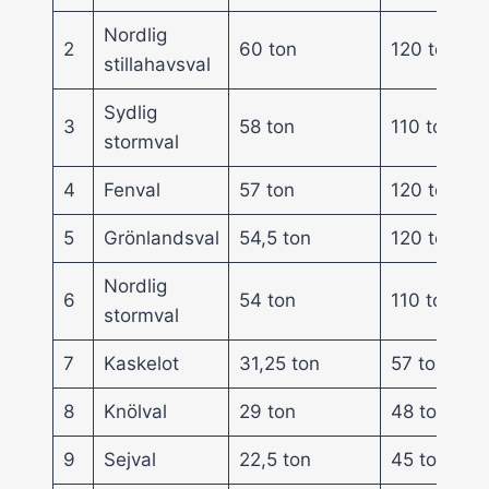
Nordlig
2
60 ton
120 ton
stillahavsval
Sydlig
3
58 ton
110 ton
stormval
4
Fenval
57 ton
120 ton
5
Grönlandsval
54,5 ton
120 ton
Nordlig
6
54 ton
110 ton
stormval
7
Kaskelot
31,25 ton
57 ton
8
Knölval
29 ton
48 ton
9
Sejval
22,5 ton
45 ton