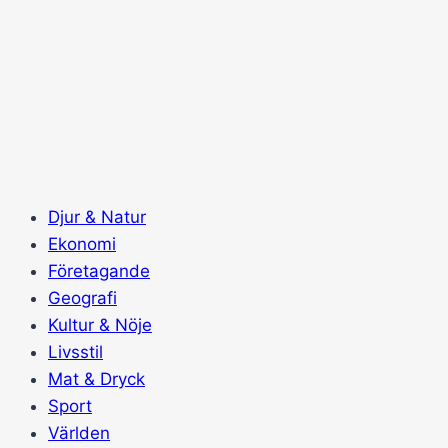
Skip
to
content
Djur & Natur
Ekonomi
Företagande
Geografi
Kultur & Nöje
Livsstil
Mat & Dryck
Sport
Världen