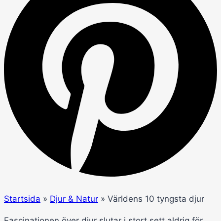
Startsida
»
Djur & Natur
»
Världens 10 tyngsta djur
Fascinationen över djur slutar i stort sett aldrig för