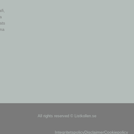
fi,
a
ats
vna
All rights reserved © Listkollen.se
Integritetspolicy
Disclaimer
Cookiepolicy