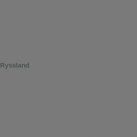
Kort presentation:
Rwanda, beläget i Centralafrika, är ofta
kallat ”Landet med tusen kullar” på grund av sitt kuperade
landskap. Landet har genomgått en anmärkningsvärd
återhämtning sedan folkmordet 1994 och har blivit en
modell för ekonomisk utveckling och hållbarhet i regionen.
Rwanda är också känt för sina nationalparker och rik fauna,
inklusive bergsgorillor.
Ryssland
Officiellt namn:
Ryska federationen
Huvudstad:
Moskva
Världsdel:
Europa och Asien
Största språk:
Ryska
Valuta:
Rubel
Kort presentation:
Ryssland, världens största land till
ytan, sträcker sig över både Europa och Asien och erbjuder