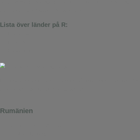
blygsammare, där den ena är ett afrikanskt land och det
sista är ett europeiskt förtryckt land.
Lista över länder på R:
Rumänien
Rwanda
Ryssland
Rwanda som är ett av tre länder på bokstaven R är känt för
sina nationalparker och bergsgorillor.
Rumänien
Officiellt namn:
Rumänien
Huvudstad:
Bukarest