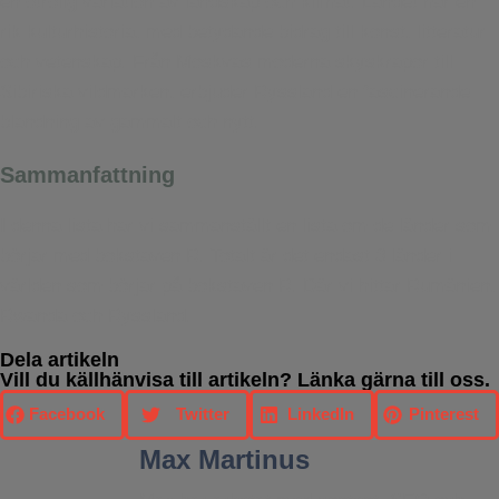
en otrolig variation av landskap och klimat. Landet har en
rik kulturhistoria, med betydande bidrag till konst, litteratur
och vetenskap. Från Moskvas moderna skyskrapor till
Sibiriska vildmarken, erbjuder Ryssland en fascinerande
blandning av gammalt och nytt.
Sammanfattning
I denna lista har vi sammanställt en lista om de länder som
börjar med bokstaven R. Totalt är det endast 3 länder i
världen som börjar på bokstaven R. Där vi hittar Rumänien,
Rwanda och Ryssland.
Dela artikeln
Vill du källhänvisa till artikeln? Länka gärna till oss.
Facebook
Twitter
LinkedIn
Pinterest
Max Martinus