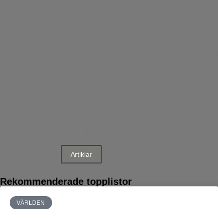
Max har arbetat med content, SEO och
marknadsföring under många år. Han är
ansvarig över publiceringen för majoriteten
av artiklarna här på sajten. Hans största
intressen är främst sport, historia, ekonomi
och statistik. Han älskar att sammanställa
listor med världsrekord eller statistik
kopplat till geografi eller andra spännande
listor. Han har också en förkärlek för lite
udda listor. Max är tillsammans med Erik
en av grundarna bakom Listkollen.se.
Artiklar
Rekommenderade topplistor
VÄRLDEN