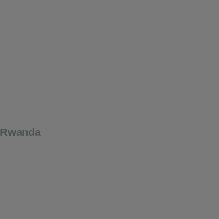
Världsdel:
Europa
Största språk:
Rumänska
Valuta:
Leu
Kort presentation:
Rumänien, beläget i sydöstra Europa,
är känt för sina karpatiska berg, vackra slott och medeltida
städer. Landet har en rik historia som sträcker sig från det
antika Dacien till det moderna EU-medlemskapet, och
erbjuder en blandning av kultur, tradition och
naturupplevelser.
Rwanda
Officiellt namn:
Republiken Rwanda
Huvudstad:
Kigali
Världsdel:
Afrika
Största språk:
Kinyarwanda, franska, engelska
Valuta:
Rwandisk franc