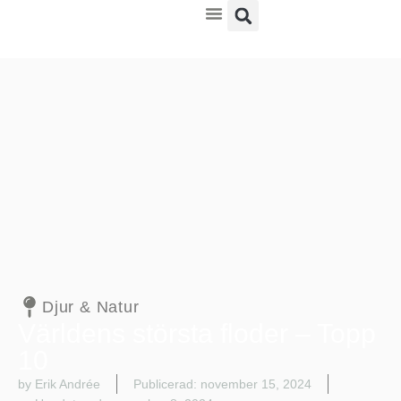
Kultur & Nöje
Djur & Natur
Världens största floder – Topp
10
by Erik Andrée
Publicerad:
november 15, 2024