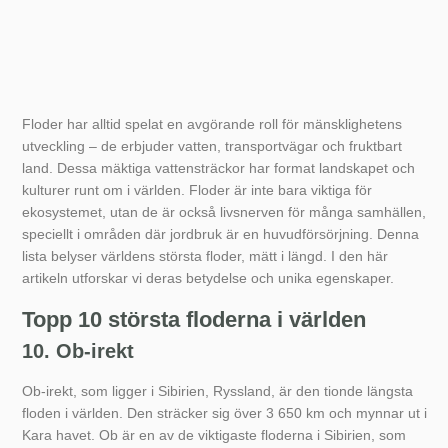
Floder har alltid spelat en avgörande roll för mänsklighetens
utveckling – de erbjuder vatten, transportvägar och fruktbart
land. Dessa mäktiga vattensträckor har format landskapet och
kulturer runt om i världen. Floder är inte bara viktiga för
ekosystemet, utan de är också livsnerven för många samhällen,
speciellt i områden där jordbruk är en huvudförsörjning. Denna
lista belyser världens största floder, mätt i längd. I den här
artikeln utforskar vi deras betydelse och unika egenskaper.
Topp 10 största floderna i världen
10. Ob-irekt
Ob-irekt, som ligger i Sibirien, Ryssland, är den tionde längsta
floden i världen. Den sträcker sig över 3 650 km och mynnar ut i
Kara havet. Ob är en av de viktigaste floderna i Sibirien, som