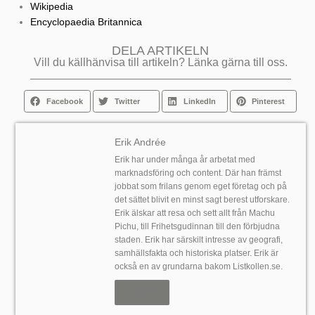
Wikipedia
Encyclopaedia Britannica
DELA ARTIKELN
Vill du källhänvisa till artikeln? Länka gärna till oss.
Facebook
Twitter
LinkedIn
Pinterest
Erik Andrée
Erik har under många år arbetat med
marknadsföring och content. Där han främst
jobbat som frilans genom eget företag och på
det sättet blivit en minst sagt berest utforskare.
Erik älskar att resa och sett allt från Machu
Pichu, till Frihetsgudinnan till den förbjudna
staden. Erik har särskilt intresse av geografi,
samhällsfakta och historiska platser. Erik är
också en av grundarna bakom Listkollen.se.
Artiklar