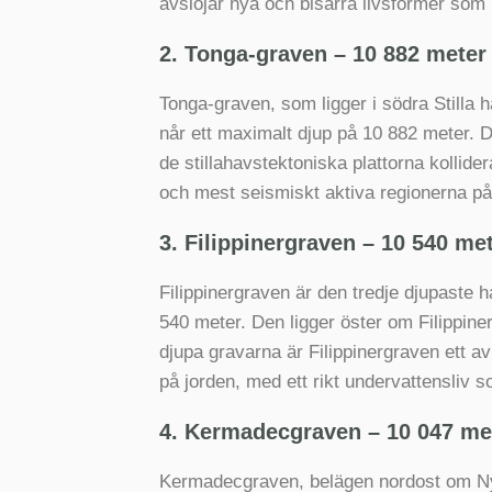
avslöjar nya och bisarra livsformer som 
2. Tonga-graven – 10 882 meter (
Tonga-graven, som ligger i södra Stilla 
når ett maximalt djup på 10 882 meter. De
de stillahavstektoniska plattorna kollid
och mest seismiskt aktiva regionerna på
3. Filippinergraven – 10 540 met
Filippinergraven är den tredje djupaste 
540 meter. Den ligger öster om Filippine
djupa gravarna är Filippinergraven ett 
på jorden, med ett rikt undervattensliv s
4. Kermadecgraven – 10 047 mete
Kermadecgraven, belägen nordost om Nya 