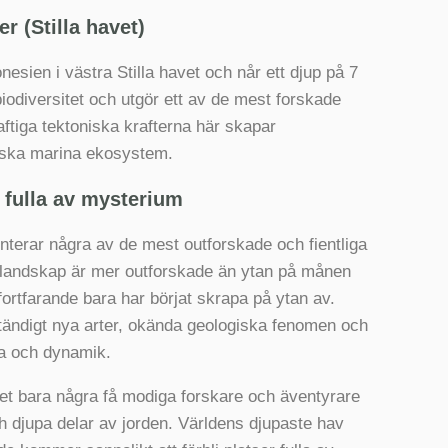
r (Stilla havet)
esien i västra Stilla havet och når ett djup på 7
biodiversitet och utgör ett av de mest forskade
ftiga tektoniska krafterna här skapar
iska marina ekosystem.
 fulla av mysterium
nterar några av de mest outforskade och fientliga
slandskap är mer outforskade än ytan på månen
rtfarande bara har börjat skrapa på ytan av.
ändigt nya arter, okända geologiska fenomen och
ia och dynamik.
det bara några få modiga forskare och äventyrare
h djupa delar av jorden. Världens djupaste hav