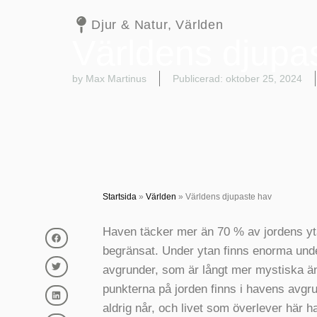
Djur & Natur
,
Världen
Världens djupa
by Max Martinus
Publicerad:
oktober 25, 2024
Startsida
»
Världen
»
Världens djupaste hav
Haven täcker mer än 70 % av jordens yta
begränsat. Under ytan finns enorma und
avgrunder, som är långt mer mystiska än 
punkterna på jorden finns i havens avgrun
aldrig når, och livet som överlever här h