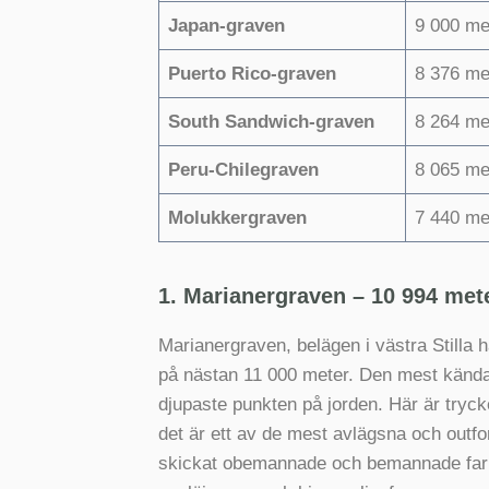
Japan-graven
9 000 me
Puerto Rico-graven
8 376 me
South Sandwich-graven
8 264 me
Peru-Chilegraven
8 065 me
Molukkergraven
7 440 me
1. Marianergraven – 10 994 meter
Marianergraven, belägen i västra Stilla 
på nästan 11 000 meter. Den mest kända
djupaste punkten på jorden. Här är tryck
det är ett av de mest avlägsna och outf
skickat obemannade och bemannade farkos