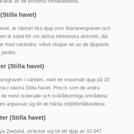
klarar av de extrema förhållandena.
Stilla havet)
havet, är nästan lika djup som Marianergraven och
n är känd för sin aktiva tektoniska aktivitet, där
erar med varandra, vilket skapar en av de djupaste
 jorden.
er (Stilla havet)
havsgraven i världen, med ett maximalt djup på 10
rna i västra Stilla havet. Precis som de andra
av de mest isolerade och svåråtkomliga områdena
om anpassat sig till de hårda miljöförhållandena.
r (Stilla havet)
Zeeland, sträcker sig till ett djup av 10 047