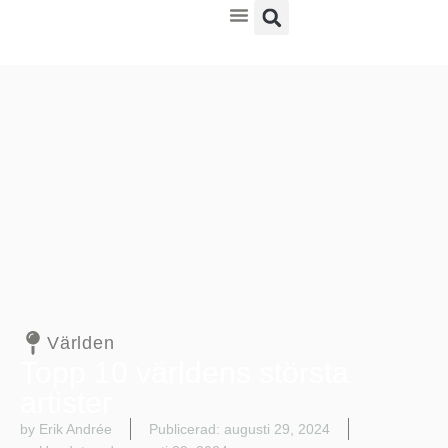
Kultur & Nöje
Världen
Topp 10 världens största
artister
by Erik Andrée
Publicerad:
augusti 29, 2024