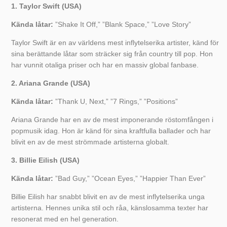
1. Taylor Swift (USA)
Kända låtar:
”Shake It Off,” ”Blank Space,” ”Love Story”
Taylor Swift är en av världens mest inflytelserika artister, känd för
sina berättande låtar som sträcker sig från country till pop. Hon
har vunnit otaliga priser och har en massiv global fanbase.
2. Ariana Grande (USA)
Kända låtar:
”Thank U, Next,” ”7 Rings,” ”Positions”
Ariana Grande har en av de mest imponerande röstomfången i
popmusik idag. Hon är känd för sina kraftfulla ballader och har
blivit en av de mest strömmade artisterna globalt.
3. Billie Eilish (USA)
Kända låtar:
”Bad Guy,” ”Ocean Eyes,” ”Happier Than Ever”
Billie Eilish har snabbt blivit en av de mest inflytelserika unga
artisterna. Hennes unika stil och råa, känslosamma texter har
resonerat med en hel generation.