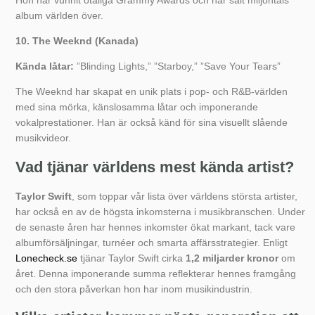
Hon har vunnit otaliga Grammy Awards och har sålt miljontals
album världen över.
10. The Weeknd (Kanada)
Kända låtar:
”Blinding Lights,” ”Starboy,” ”Save Your Tears”
The Weeknd har skapat en unik plats i pop- och R&B-världen
med sina mörka, känslosamma låtar och imponerande
vokalprestationer. Han är också känd för sina visuellt slående
musikvideor.
Vad tjänar världens mest kända artist?
Taylor Swift
, som toppar vår lista över världens största artister,
har också en av de högsta inkomsterna i musikbranschen. Under
de senaste åren har hennes inkomster ökat markant, tack vare
albumförsäljningar, turnéer och smarta affärsstrategier. Enligt
Lonecheck.se
tjänar Taylor Swift cirka
1,2 miljarder kronor
om
året. Denna imponerande summa reflekterar hennes framgång
och den stora påverkan hon har inom musikindustrin.