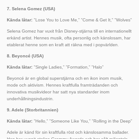
7. Selena Gomez (USA)
Kända låtar:
”Lose You to Love Me,” ”Come & Get It,” ”Wolves”
Selena Gomez har vuxit från Disney-stjärna till en internationellt
erkänd artist. Hennes musik, ofta personlig och känslosam, har
etablerat henne som en kraft att räkna med i popvärlden.
8. Beyoncé (USA)
Kända låtar:
”Single Ladies,” ”Formation,” ”Halo”
Beyoncé är en global superstjärna och en ikon inom musik,
mode och aktivism. Hennes kraftfulla framträdanden och
innovativa musikvideor har satt nya standarder inom
underhållningsindustrin.
9. Adele (Storbritannien)
Kända låtar:
”Hello,” ”Someone Like You,” ”Rolling in the Deep”
Adele är känd för sin kraftfulla röst och känslosamma ballader.