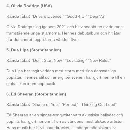
4. Olivia Rodrigo (USA)
Kända låtar:
”Drivers License,” ”Good 4 U,” ”Deja Vu”
Olivia Rodrigo slog igenom 2021 och blev snabbt en av de mest
framstående unga stjärnorna. Hennes debutalbum och hitlåtar
har dominerat topplistorna världen över.
5. Dua Lipa (Storbritannien)
Kända låtar:
”Don’t Start Now,” ”Levitating,” ”New Rules”
Dua Lipa har tagit världen med storm med sina dansvänliga
poplåtar. Hennes stil och energi på scenen har gjort henne till en
global ikon inom popmusik.
6. Ed Sheeran (Storbritannien)
Kända låtar:
”Shape of You,” ”Perfect,” ”Thinking Out Loud”
Ed Sheeran är en singer-songwriter vars akustiska ballader och
pophits har gjort honom till en av världens mest älskade artister.
Hans musik har blivit soundtracket till många människors liv.