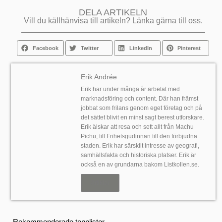
DELA ARTIKELN
Vill du källhänvisa till artikeln? Länka gärna till oss.
Facebook
Twitter
LinkedIn
Pinterest
Erik Andrée
Erik har under många år arbetat med
marknadsföring och content. Där han främst
jobbat som frilans genom eget företag och på
det sättet blivit en minst sagt berest utforskare.
Erik älskar att resa och sett allt från Machu
Pichu, till Frihetsgudinnan till den förbjudna
staden. Erik har särskilt intresse av geografi,
samhällsfakta och historiska platser. Erik är
också en av grundarna bakom Listkollen.se.
Artiklar
Rekommenderade topplistor