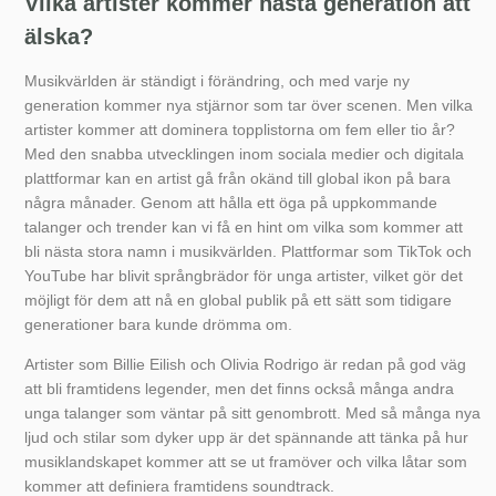
Vilka artister kommer nästa generation att
älska?
Musikvärlden är ständigt i förändring, och med varje ny
generation kommer nya stjärnor som tar över scenen. Men vilka
artister kommer att dominera topplistorna om fem eller tio år?
Med den snabba utvecklingen inom sociala medier och digitala
plattformar kan en artist gå från okänd till global ikon på bara
några månader. Genom att hålla ett öga på uppkommande
talanger och trender kan vi få en hint om vilka som kommer att
bli nästa stora namn i musikvärlden. Plattformar som TikTok och
YouTube har blivit språngbrädor för unga artister, vilket gör det
möjligt för dem att nå en global publik på ett sätt som tidigare
generationer bara kunde drömma om.
Artister som Billie Eilish och Olivia Rodrigo är redan på god väg
att bli framtidens legender, men det finns också många andra
unga talanger som väntar på sitt genombrott. Med så många nya
ljud och stilar som dyker upp är det spännande att tänka på hur
musiklandskapet kommer att se ut framöver och vilka låtar som
kommer att definiera framtidens soundtrack.