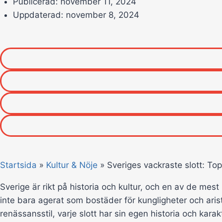
Publicerad:
november 11, 2024
Uppdaterad: november 8, 2024
Startsida
»
Kultur & Nöje
»
Sveriges vackraste slott: To
Sverige är rikt på historia och kultur, och en av de m
inte bara agerat som bostäder för kungligheter och arist
renässansstil, varje slott har sin egen historia och karak