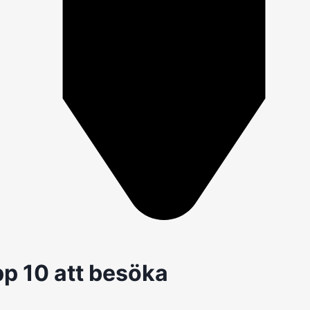
pp 10 att besöka