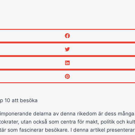
pp 10 att besöka
est imponerande delarna av denna rikedom är dess många 
okrater, utan också som centra för makt, politik och kul
tär som fascinerar besökare. I denna artikel presenterar v