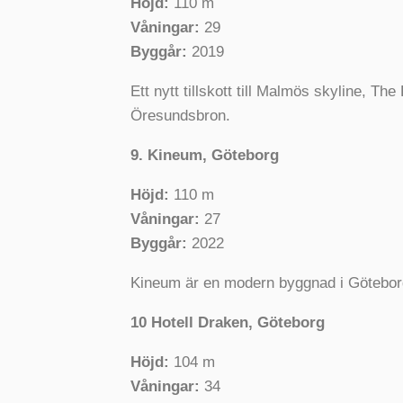
Höjd:
110 m
Våningar:
29
Byggår:
2019
Ett nytt tillskott till Malmös skyline, T
Öresundsbron.
9. Kineum, Göteborg
Höjd:
110 m
Våningar:
27
Byggår:
2022
Kineum är en modern byggnad i Göteborg
10 Hotell Draken, Göteborg
Höjd:
104 m
Våningar:
34