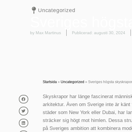
Uncategorized
Sveriges högst
by Max Martinus
Publicerad:
augusti 30, 2024
Startsida
»
Uncategorized
»
Sveriges högsta skyskrapo
Skyskrapor har länge fascinerat männis
arkitektur. Även om Sverige inte är känt
städer som New York eller Dubai, har 
sträcker sig högt mot himlen. Dessa struk
på Sveriges ambition att kombinera mod