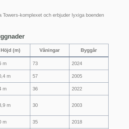
ia Towers-komplexet och erbjuder lyxiga boenden
yggnader
Höjd (m)
Våningar
Byggår
6 m
73
2024
0,4 m
57
2005
4 m
36
2022
3,9 m
30
2003
0 m
35
2018