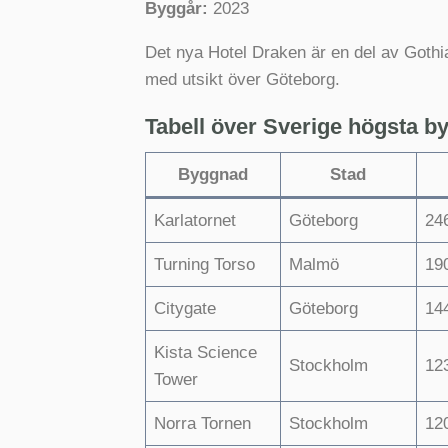
Byggår:
2023
Det nya Hotel Draken är en del av Goth
med utsikt över Göteborg.
Tabell över Sverige högsta b
Byggnad
Stad
Karlatornet
Göteborg
24
Turning Torso
Malmö
19
Citygate
Göteborg
14
Kista Science
Stockholm
12
Tower
Norra Tornen
Stockholm
12