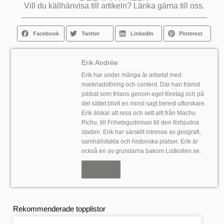
Vill du källhänvisa till artikeln? Länka gärna till oss.
Facebook
Twitter
LinkedIn
Pinterest
Erik Andrée
Erik har under många år arbetat med
marknadsföring och content. Där han främst
jobbat som frilans genom eget företag och på
det sättet blivit en minst sagt berest utforskare.
Erik älskar att resa och sett allt från Machu
Pichu, till Frihetsgudinnan till den förbjudna
staden. Erik har särskilt intresse av geografi,
samhällsfakta och historiska platser. Erik är
också en av grundarna bakom Listkollen.se.
Artiklar
Rekommenderade topplistor