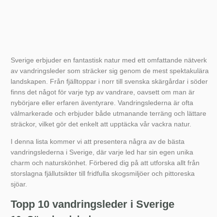
Sverige erbjuder en fantastisk natur med ett omfattande nätverk
av vandringsleder som sträcker sig genom de mest spektakulära
landskapen. Från fjälltoppar i norr till svenska skärgårdar i söder
finns det något för varje typ av vandrare, oavsett om man är
nybörjare eller erfaren äventyrare. Vandringslederna är ofta
välmarkerade och erbjuder både utmanande terräng och lättare
sträckor, vilket gör det enkelt att upptäcka vår vackra natur.
I denna lista kommer vi att presentera några av de bästa
vandringslederna i Sverige, där varje led har sin egen unika
charm och naturskönhet. Förbered dig på att utforska allt från
storslagna fjällutsikter till fridfulla skogsmiljöer och pittoreska
sjöar.
Topp 10 vandringsleder i Sverige