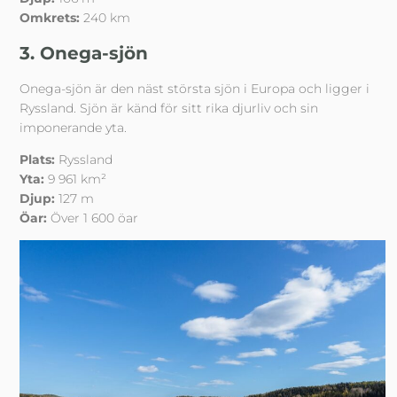
Omkrets:
240 km
3. Onega-sjön
Onega-sjön är den näst största sjön i Europa och ligger i
Ryssland. Sjön är känd för sitt rika djurliv och sin
imponerande yta.
Plats:
Ryssland
Yta:
9 961 km²
Djup:
127 m
Öar:
Över 1 600 öar