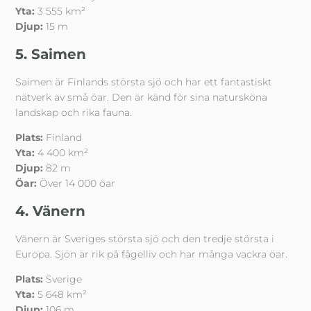
Yta:
3 555 km²
Djup:
15 m
5. Saimen
Saimen är Finlands största sjö och har ett fantastiskt
nätverk av små öar. Den är känd för sina natursköna
landskap och rika fauna.
Plats:
Finland
Yta:
4 400 km²
Djup:
82 m
Öar:
Över 14 000 öar
4. Vänern
Vänern är Sveriges största sjö och den tredje största i
Europa. Sjön är rik på fågelliv och har många vackra öar.
Plats:
Sverige
Yta:
5 648 km²
Djup:
106 m