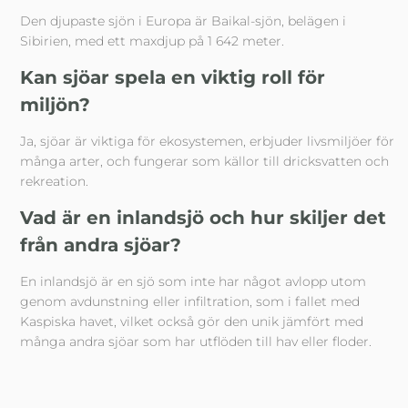
Den djupaste sjön i Europa är Baikal-sjön, belägen i
Sibirien, med ett maxdjup på 1 642 meter.
Kan sjöar spela en viktig roll för
miljön?
Ja, sjöar är viktiga för ekosystemen, erbjuder livsmiljöer för
många arter, och fungerar som källor till dricksvatten och
rekreation.
Vad är en inlandsjö och hur skiljer det
från andra sjöar?
En inlandsjö är en sjö som inte har något avlopp utom
genom avdunstning eller infiltration, som i fallet med
Kaspiska havet, vilket också gör den unik jämfört med
många andra sjöar som har utflöden till hav eller floder.
Källor
World Atlas: Greatest Lakes in Europe