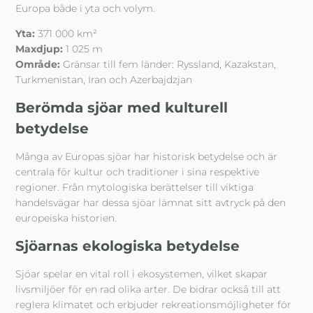
Europa både i yta och volym.
Yta:
371 000 km²
Maxdjup:
1 025 m
Område:
Gränsar till fem länder: Ryssland, Kazakstan,
Turkmenistan, Iran och Azerbajdzjan
Berömda sjöar med kulturell
betydelse
Många av Europas sjöar har historisk betydelse och är
centrala för kultur och traditioner i sina respektive
regioner. Från mytologiska berättelser till viktiga
handelsvägar har dessa sjöar lämnat sitt avtryck på den
europeiska historien.
Sjöarnas ekologiska betydelse
Sjöar spelar en vital roll i ekosystemen, vilket skapar
livsmiljöer för en rad olika arter. De bidrar också till att
reglera klimatet och erbjuder rekreationsmöjligheter för