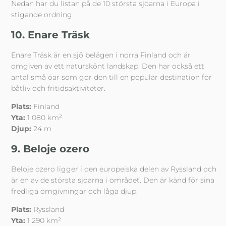
Nedan har du listan på de 10 största sjöarna i Europa i
stigande ordning.
10. Enare Träsk
Enare Träsk är en sjö belägen i norra Finland och är
omgiven av ett naturskönt landskap. Den har också ett
antal små öar som gör den till en populär destination för
båtliv och fritidsaktiviteter.
Plats:
Finland
Yta:
1 080 km²
Djup:
24 m
9. Beloje ozero
Beloje ozero ligger i den europeiska delen av Ryssland och
är en av de största sjöarna i området. Den är känd för sina
fredliga omgivningar och låga djup.
Plats:
Ryssland
Yta:
1 290 km²