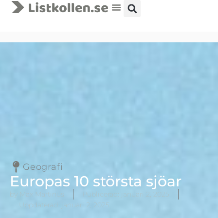
Geografi
Europas 10 största sjöar
by Max Martinus
Publicerad:
januari 2, 2025
Uppdaterad: januari 2, 2025