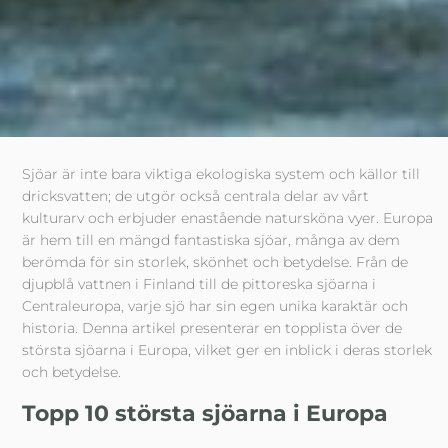
Sjöar är inte bara viktiga ekologiska system och källor till
dricksvatten; de utgör också centrala delar av vårt
kulturarv och erbjuder enastående natursköna vyer. Europa
är hem till en mängd fantastiska sjöar, många av dem
berömda för sin storlek, skönhet och betydelse. Från de
djupblå vattnen i Finland till de pittoreska sjöarna i
Centraleuropa, varje sjö har sin egen unika karaktär och
historia. Denna artikel presenterar en topplista över de
största sjöarna i Europa, vilket ger en inblick i deras storlek
och betydelse.
Topp 10 största sjöarna i Europa