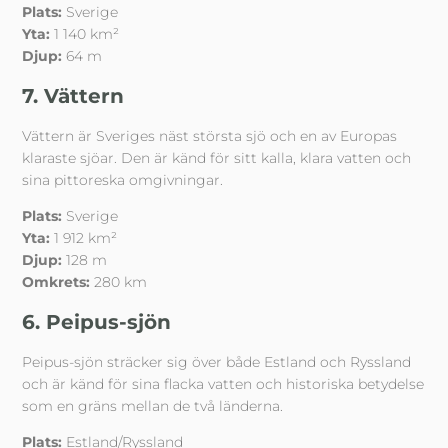
Plats:
Sverige
Yta:
1 140 km²
Djup:
64 m
7. Vättern
Vättern är Sveriges näst största sjö och en av Europas
klaraste sjöar. Den är känd för sitt kalla, klara vatten och
sina pittoreska omgivningar.
Plats:
Sverige
Yta:
1 912 km²
Djup:
128 m
Omkrets:
280 km
6. Peipus-sjön
Peipus-sjön sträcker sig över både Estland och Ryssland
och är känd för sina flacka vatten och historiska betydelse
som en gräns mellan de två länderna.
Plats:
Estland/Ryssland