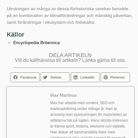
Utrotningen av många av dessa förhistoriska varelser berodde
på en kombination av klimatförändringar och mänsklig påverkan,
samt förändringar i ekosystem och födokällor.
Källor
Encyclopedia Britannica
DELA ARTIKELN
Vill du källhänvisa till artikeln? Länka gärna till oss.
Facebook
Twitter
LinkedIn
Pinterest
Max Martinus
Max har arbetat med content, SEO och
marknadsföring under många år. Han är
ansvarig över publiceringen för majoriteten av
artiklarna här på sajten. Hans största intressen
är främst sport, historia, ekonomi och statistik.
Han älskar att sammanställa listor med
världsrekord eller statistik kopplat till geografi