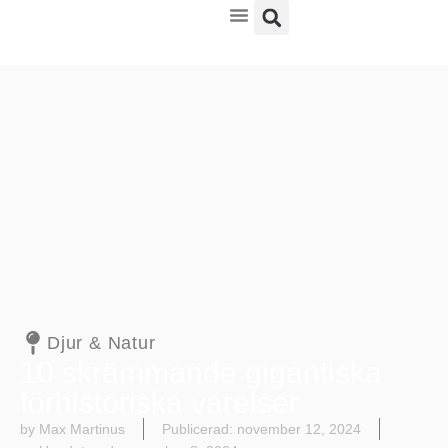
Kultur & Nöje
Djur & Natur
10 skrämmande gigantiska
förhistoriska varelser
by Max Martinus
Publicerad:
november 12, 2024