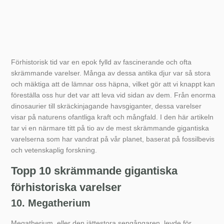
Förhistorisk tid var en epok fylld av fascinerande och ofta
skrämmande varelser. Många av dessa antika djur var så stora
och mäktiga att de lämnar oss häpna, vilket gör att vi knappt kan
föreställa oss hur det var att leva vid sidan av dem. Från enorma
dinosaurier till skräckinjagande havsgiganter, dessa varelser
visar på naturens ofantliga kraft och mångfald. I den här artikeln
tar vi en närmare titt på tio av de mest skrämmande gigantiska
varelserna som har vandrat på vår planet, baserat på fossilbevis
och vetenskaplig forskning.
Topp 10 skrämmande gigantiska
förhistoriska varelser
10. Megatherium
Megatherium, eller den jättestora sengångaren, levde för