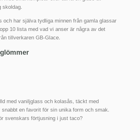
g skoldag.
ass och har själva tydliga minnen från gamla glassar
topp 10 lista med vad vi anser är några av det
rån tillverkaren GB-Glace.
g glömmer
lld med vaniljglass och kolasås, täckt med
 snabbt en favorit för sin unika form och smak.
 svenskars förtjusning i just taco?