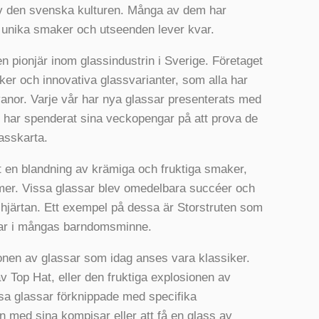
 av den svenska kulturen. Många av dem har
unika smaker och utseenden lever kvar.
en pionjär inom glassindustrin i Sverige. Företaget
er och innovativa glassvarianter, som alla har
svanor. Varje vår har nya glassar presenterats med
t har spenderat sina veckopengar på att prova de
asskarta.
t en blandning av krämiga och fruktiga smaker,
er. Vissa glassar blev omedelbara succéer och
 hjärtan. Ett exempel på dessa är Storstruten som
var i mångas barndomsminne.
onen av glassar som idag anses vara klassiker.
op Hat, eller den fruktiga explosionen av
sa glassar förknippade med specifika
 med sina kompisar eller att få en glass av