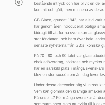
bestående intryck och har blivit en del
kommit och gått, men minnena av deras 
GB Glace, grundat 1942, har alltid varit 
har genom åren introducerat otaliga smak
bidragit till att forma svenskarnas glas
stor förväntan, och barn över hela lande
senaste nyheterna från GB:s ikoniska gl
På 70-, 80- och 90-talet var glassutbude
chokladöverdrag, nötkross och mycket m
har en särskild plats i många svenskars
blev en stor succé som än idag lever k
Under dessa decennier såg vi introdukti
Vem kan glömma den krämiga smaken av T
Päronsplitt? För många svenskar är des
sommarminnen, som att cykla till kiosken